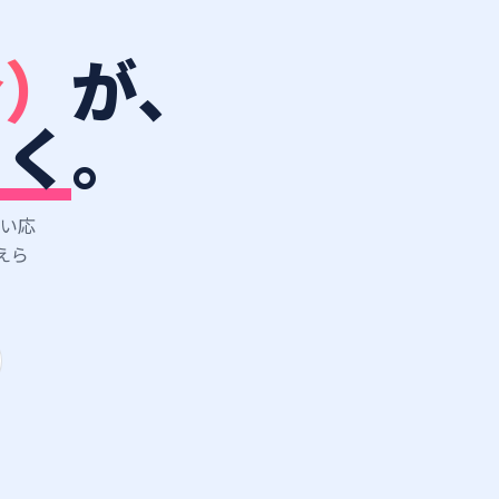
金）
が、
届く
。
い応
えら