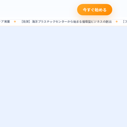
今すぐ始める
賀】海洋プラスチックセンターから始まる循環型ビジネスの創出
【フランス】欧州の視点
◆