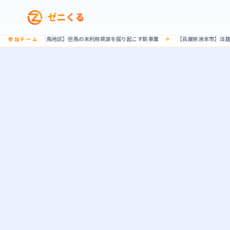
馬地区】但馬の未利用資源を掘り起こす新事業
【兵庫県洲本市】淡路島の魅力を高付加価
参加チーム
◆