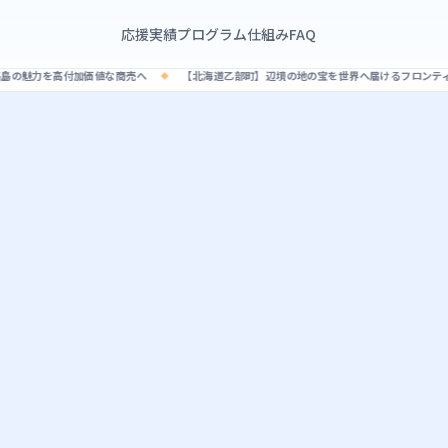
応援実績
プログラム
仕組み
FAQ
値な商売へ
【北海道乙部町】辺境の地の宝を世界へ届けるフロンティア実業
【佐
◆
◆